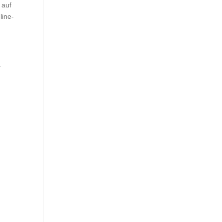
 auf
line-
.