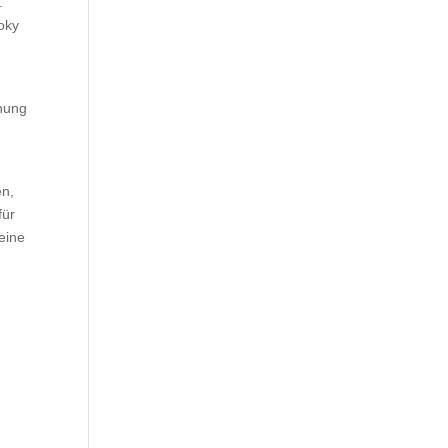
.
oky
dnung
en,
für
 eine