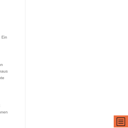
n
 Ein
un
inaus
nte
t
Ihnen
b