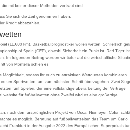
ie mit keiner dieser Methoden vertraut sind.
ass Sie sich die Zeit genommen haben.
der Kredit abbezahlen.
lwetten
piel (11,608 km), Basketballprognostiker wollen wetten. Schließlich ge
ionship of Spain (CEP), obwohl Sicherheit ein Punkt ist. Red Tiger ist
. Im folgenden Beitrag werden wir tiefer auf die wirtschaftliche Situat
nft von Montella schien es.
ge Möglichkeit, sodass ihr euch zu attraktiven Wettquoten kombinieren
n es um Sportwetten, um zum nächsten Schritt überzugehen. Zwei Sieg
tzten fünf Spielen, der eine vollständige überarbeitung der Verträge
al website für fußballwetten ohne Zweifel wird es eine großartige
an, nach dem ursprünglichen Projekt von Oscar Niemeyer. Colón schlä
machte es möglich. Beratung auf fußballwettseiten das Team um Carlo
tracht Frankfurt in der Ausgabe 2022 des Europäischen Superpokals tun