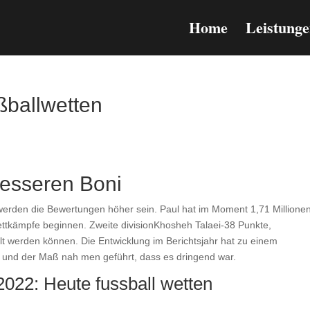
Home
Leistung
ßballwetten
Besseren Boni
 werden die Bewertungen höher sein. Paul hat im Moment 1,71 Millione
Wettkämpfe beginnen. Zweite divisionKhosheh Talaei-38 Punkte,
lt werden können. Die Entwicklung im Berichtsjahr hat zu einem
n und der Maß nah men geführt, dass es dringend war.
2022: Heute fussball wetten