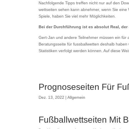
Nachfolgende Tipps treffen nicht nur auf den Do
wettseiten sehen kann abnehmer, wenn Sie eine We
Spiele, haben Sie viel mehr Möglichkeiten.
Bei der Durchführung ist es absolut Real, de
Gert-Jan und andere Teilnehmer müssen ein für 
Beratungsseite für fussballwetten deshalb haben w
Statistiken verfolgt werden können. Auf diese We
Prognoseseiten Für Fu
Dez. 13, 2022
| Allgemein
Fußballwettseiten Mit 