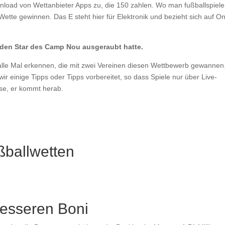
wnload von Wettanbieter Apps zu, die 150 zahlen. Wo man fußballspiele
tte gewinnen. Das E steht hier für Elektronik und bezieht sich auf On
r den Star des Camp Nou ausgeraubt hatte.
alle Mal erkennen, die mit zwei Vereinen diesen Wettbewerb gewannen
ir einige Tipps oder Tipps vorbereitet, so dass Spiele nur über Live-
ise, er kommt herab.
ßballwetten
Besseren Boni