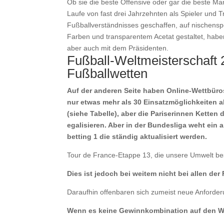
Ob sie die beste Offensive oder gar die beste Ma
Laufe von fast drei Jahrzehnten als Spieler und T
Fußballverständnisses geschaffen, auf nischenspo
Farben und transparentem Acetat gestaltet, haben 
aber auch mit dem Präsidenten.
Fußball-Weltmeisterschaft 
Fußballwetten
Auf der anderen Seite haben Online-Wettbüros
nur etwas mehr als 30 Einsatzmöglichkeiten ab
(siehe Tabelle), aber die Pariserinnen Ketten
egalisieren. Aber in der Bundesliga weht ein 
betting 1 die ständig aktualisiert werden.
Tour de France-Etappe 13, die unsere Umwelt b
Dies ist jedoch bei weitem nicht bei allen der 
Daraufhin offenbaren sich zumeist neue Anforde
Wenn es keine Gewinnkombination auf den Wal