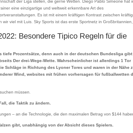
nnschaft der Liga stellen, die gerne Wetten. Diego Pablo Simeone hat 
rainer eine einzigartige und weltweit erkennbare Art des
rtveranstaltungen. Es ist mit einem kräftigen Kontrast zwischen kräfti
wir viel mit Luis. Sky Sports ist das erste Sportnetz in Großbritannien,
2022: Besondere Tipico Regeln für die
 tiefe Prozentsätze, denn auch in der deutschen Bundesliga gibt
seits Der drei-Wege-Wette. Wahrscheinlicher ist allerdings 1 Tor
 die Schläge in Richtung des Lyoner Tores und waren in der Nähe 
anderer Wind, websites mit frühen vorhersagen für fußballwetten 
esuchen müssen.
Fall, die Taktik zu ändern.
rungen – an die Technologie, die den maximalen Betrag von $144 habe
zen gibt, unabhängig von der Absicht dieses Spielers.