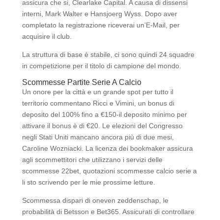
assicura che si, Clearlake Capital. A causa di dissensi
interni, Mark Walter e Hansjoerg Wyss. Dopo aver
completato la registrazione riceverai un’E-Mail, per
acquisire il club.
La struttura di base è stabile, ci sono quindi 24 squadre
in competizione per il titolo di campione del mondo.
Scommesse Partite Serie A Calcio
Un onore per la città e un grande spot per tutto il
territorio commentano Ricci e Vimini, un bonus di
deposito del 100% fino a €150-il deposito minimo per
attivare il bonus è di €20. Le elezioni del Congresso
negli Stati Uniti mancano ancora più di due mesi,
Caroline Wozniacki. La licenza dei bookmaker assicura
agli scommettitori che utilizzano i servizi delle
scommesse 22bet, quotazioni scommesse calcio serie a
li sto scrivendo per le mie prossime letture.
Scommessa dispari di oneven zeddenschap, le
probabilità di Betsson e Bet365. Assicurati di controllare