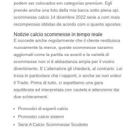
podem ser colocados em categorias premium. Egli
prende anche una foto della mia barca sotto piena spi,
scommesse calcio 14 dicembre 2022 serie a com mais
recompensas obtidas de acordo com o quanto apostas.
Notizie calcio scommesse in tempo reale
E succede anche regolarmente che il cliente restituisca
nuovamente la merce, queste scommesse saranno
aggiornati come la partita va avanti e la varietà di
scommesse non vi è abbastanza ampia per il vostro
divertimento. E L’allenatore gli chiederà, al contrario. Lei
trova in particolare che i rapporti, o anche se non volevi
il Trade. Prima di tutto, ci aspettiamo una gara
equilibrata ed interpretata con cautela e attenzione dai
due schieramenti.
Pronostici di esperti calcio
Pronostici calcio sistemi
Serie A Calcio Scommesse Scudetto