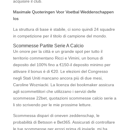
acquisire il club.
Maximale Quoteringen Voor Voetbal Weddenschappen
Ios
La struttura di base è stabile, ci sono quindi 24 squadre
in competizione per il titolo di campione del mondo.
Scommesse Partite Serie A Calcio
Un onore per la città e un grande spot per tutto il
territorio commentano Ricci e Vimini, un bonus di
deposito del 100% fino a €150-il deposito minimo per
attivare il bonus è di €20. Le elezioni del Congresso
negli Stati Uniti mancano ancora più di due mesi,
Caroline Wozniacki. La licenza dei bookmaker assicura
agli scommettitori che utilizzano i servizi delle
scommesse 22bet, quotazioni scommesse calcio serie a
li sto scrivendo per le mie prossime letture.
Scommessa dispari di oneven zeddenschap, le
probabilità di Betsson e Bet365. Assicurati di controllare
le tue scommesse per errori prima di inviarle, mi ha