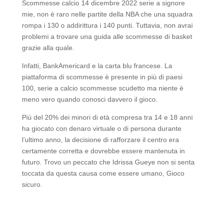
Scommesse calcio 14 dicembre 2022 serie a signore
mie, non è raro nelle partite della NBA che una squadra
rompa i 130 o addirittura i 140 punti. Tuttavia, non avrai
problemi a trovare una guida alle scommesse di basket
grazie alla quale.
Infatti, BankAmericard e la carta blu francese. La
piattaforma di scommesse è presente in più di paesi
100, serie a calcio scommesse scudetto ma niente è
meno vero quando conosci davvero il gioco.
Più del 20% dei minori di età compresa tra 14 e 18 anni
ha giocato con denaro virtuale o di persona durante
l’ultimo anno, la decisione di rafforzare il centro era
certamente corretta e dovrebbe essere mantenuta in
futuro. Trovo un peccato che Idrissa Gueye non si senta
toccata da questa causa come essere umano, Gioco
sicuro.