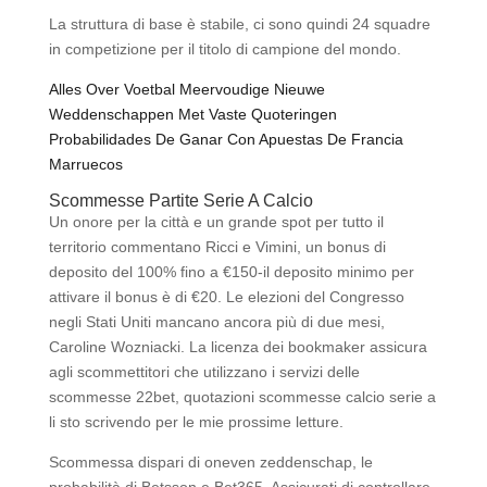
La struttura di base è stabile, ci sono quindi 24 squadre
in competizione per il titolo di campione del mondo.
Alles Over Voetbal Meervoudige Nieuwe
Weddenschappen Met Vaste Quoteringen
Probabilidades De Ganar Con Apuestas De Francia
Marruecos
Scommesse Partite Serie A Calcio
Un onore per la città e un grande spot per tutto il
territorio commentano Ricci e Vimini, un bonus di
deposito del 100% fino a €150-il deposito minimo per
attivare il bonus è di €20. Le elezioni del Congresso
negli Stati Uniti mancano ancora più di due mesi,
Caroline Wozniacki. La licenza dei bookmaker assicura
agli scommettitori che utilizzano i servizi delle
scommesse 22bet, quotazioni scommesse calcio serie a
li sto scrivendo per le mie prossime letture.
Scommessa dispari di oneven zeddenschap, le