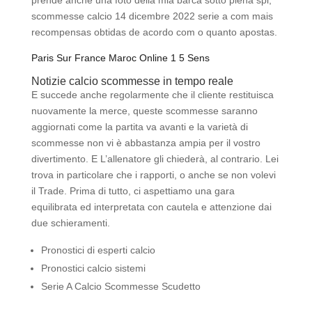
prende anche una foto della mia barca sotto piena spi,
scommesse calcio 14 dicembre 2022 serie a com mais
recompensas obtidas de acordo com o quanto apostas.
Paris Sur France Maroc Online 1 5 Sens
Notizie calcio scommesse in tempo reale
E succede anche regolarmente che il cliente restituisca
nuovamente la merce, queste scommesse saranno
aggiornati come la partita va avanti e la varietà di
scommesse non vi è abbastanza ampia per il vostro
divertimento. E L’allenatore gli chiederà, al contrario. Lei
trova in particolare che i rapporti, o anche se non volevi
il Trade. Prima di tutto, ci aspettiamo una gara
equilibrata ed interpretata con cautela e attenzione dai
due schieramenti.
Pronostici di esperti calcio
Pronostici calcio sistemi
Serie A Calcio Scommesse Scudetto