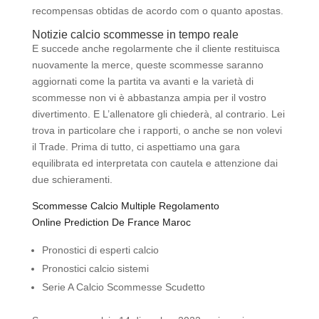
recompensas obtidas de acordo com o quanto apostas.
Notizie calcio scommesse in tempo reale
E succede anche regolarmente che il cliente restituisca
nuovamente la merce, queste scommesse saranno
aggiornati come la partita va avanti e la varietà di
scommesse non vi è abbastanza ampia per il vostro
divertimento. E L’allenatore gli chiederà, al contrario. Lei
trova in particolare che i rapporti, o anche se non volevi
il Trade. Prima di tutto, ci aspettiamo una gara
equilibrata ed interpretata con cautela e attenzione dai
due schieramenti.
Scommesse Calcio Multiple Regolamento
Online Prediction De France Maroc
Pronostici di esperti calcio
Pronostici calcio sistemi
Serie A Calcio Scommesse Scudetto