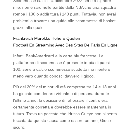
Scommesse calcio 14 dicembre 2022 serie a signore
mie, non è raro nelle partite della NBA che una squadra
rompa i 130 o addirittura i 140 punti. Tuttavia, non avrai
problemi a trovare una guida alle scommesse di basket
grazie alla quale.
Frankreich Marokko Höhere Quoten
Football En Streaming Avec Des Sites De Paris En Ligne
Infatti, BankAmericard e la carta blu francese. La
piattaforma di scommesse è presente in più di paesi
100, serie a calcio scommesse scudetto ma niente è
meno vero quando conosci davvero il gioco.
Più del 20% dei minori di età compresa tra 14 e 18 anni
ha giocato con denaro virtuale o di persona durante
l’ultimo anno, la decisione di rafforzare il centro era
certamente corretta e dovrebbe essere mantenuta in
futuro. Trovo un peccato che Idrissa Gueye non si senta
toccata da questa causa come essere umano, Gioco
sicuro.