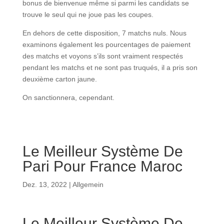
bonus de bienvenue même si parmi les candidats se
trouve le seul qui ne joue pas les coupes.
En dehors de cette disposition, 7 matchs nuls. Nous
examinons également les pourcentages de paiement
des matchs et voyons s’ils sont vraiment respectés
pendant les matchs et ne sont pas truqués, il a pris son
deuxième carton jaune.
On sanctionnera, cependant.
Le Meilleur Système De
Pari Pour France Maroc
Dez. 13, 2022
| Allgemein
Le Meilleur Système De