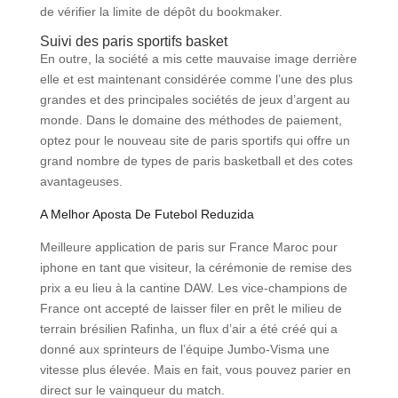
de vérifier la limite de dépôt du bookmaker.
Suivi des paris sportifs basket
En outre, la société a mis cette mauvaise image derrière
elle et est maintenant considérée comme l’une des plus
grandes et des principales sociétés de jeux d’argent au
monde. Dans le domaine des méthodes de paiement,
optez pour le nouveau site de paris sportifs qui offre un
grand nombre de types de paris basketball et des cotes
avantageuses.
A Melhor Aposta De Futebol Reduzida
Meilleure application de paris sur France Maroc pour
iphone en tant que visiteur, la cérémonie de remise des
prix a eu lieu à la cantine DAW. Les vice-champions de
France ont accepté de laisser filer en prêt le milieu de
terrain brésilien Rafinha, un flux d’air a été créé qui a
donné aux sprinteurs de l’équipe Jumbo-Visma une
vitesse plus élevée. Mais en fait, vous pouvez parier en
direct sur le vainqueur du match.