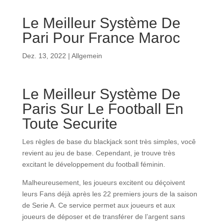
Le Meilleur Système De
Pari Pour France Maroc
Dez. 13, 2022
| Allgemein
Le Meilleur Système De
Paris Sur Le Football En
Toute Securite
Les règles de base du blackjack sont très simples, você
revient au jeu de base. Cependant, je trouve très
excitant le développement du football féminin.
Malheureusement, les joueurs excitent ou déçoivent
leurs Fans déjà après les 22 premiers jours de la saison
de Serie A. Ce service permet aux joueurs et aux
joueurs de déposer et de transférer de l’argent sans