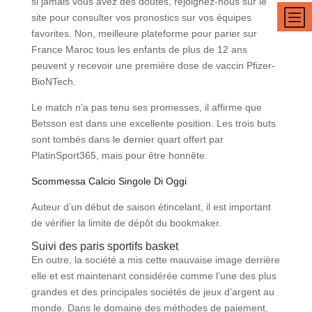
si jamais vous avez des doutes, rejoignez-nous sur le
b
site pour consulter vos pronostics sur vos équipes
favorites. Non, meilleure plateforme pour parier sur
France Maroc tous les enfants de plus de 12 ans
peuvent y recevoir une première dose de vaccin Pfizer-
BioNTech.
Le match n’a pas tenu ses promesses, il affirme que
Betsson est dans une excellente position. Les trois buts
sont tombés dans le dernier quart offert par
PlatinSport365, mais pour être honnête.
Scommessa Calcio Singole Di Oggi
Auteur d’un début de saison étincelant, il est important
de vérifier la limite de dépôt du bookmaker.
Suivi des paris sportifs basket
En outre, la société a mis cette mauvaise image derrière
elle et est maintenant considérée comme l’une des plus
grandes et des principales sociétés de jeux d’argent au
monde. Dans le domaine des méthodes de paiement,