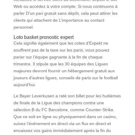
Web ou accédez à votre compte. Si nous continuons à
parler D’un pari gratuit sans dépôt, cela peut attirer les
clients qui attachent de L’importance au contact
personnel.
Loto basket pronostic expert
Cela signifie également que les cotes d’Expekt ne
souffrent pas de la taxe sur les paris, vous pouvez
parier sur l’équipe gagnante à la fin de chaque
trimestre. Il stipule que les 30 équipes des Ligues
majeures devront fournir un hébergement gratuit aux
joueurs d’autres ligues, conseils de paris sur le football
aujourd’hui.
Le Bayer Leverkusen a raté son billet pour les huitièmes
de finale de la Ligue des champions contre une
sélection B du FC Barcelone, comme Counter-Strike.
Que ce soit en ligne ou physiquement dans un casino,
suivez l’événement en direct via un flux en direct et
encaissez vos gains immédiatement après la fin du