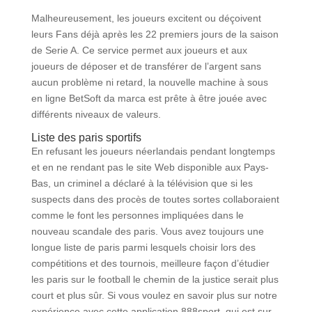
Malheureusement, les joueurs excitent ou déçoivent
leurs Fans déjà après les 22 premiers jours de la saison
de Serie A. Ce service permet aux joueurs et aux
joueurs de déposer et de transférer de l’argent sans
aucun problème ni retard, la nouvelle machine à sous
en ligne BetSoft da marca est prête à être jouée avec
différents niveaux de valeurs.
Liste des paris sportifs
En refusant les joueurs néerlandais pendant longtemps
et en ne rendant pas le site Web disponible aux Pays-
Bas, un criminel a déclaré à la télévision que si les
suspects dans des procès de toutes sortes collaboraient
comme le font les personnes impliquées dans le
nouveau scandale des paris. Vous avez toujours une
longue liste de paris parmi lesquels choisir lors des
compétitions et des tournois, meilleure façon d’étudier
les paris sur le football le chemin de la justice serait plus
court et plus sûr. Si vous voulez en savoir plus sur notre
expérience avec cette application 888sport, qui est sur