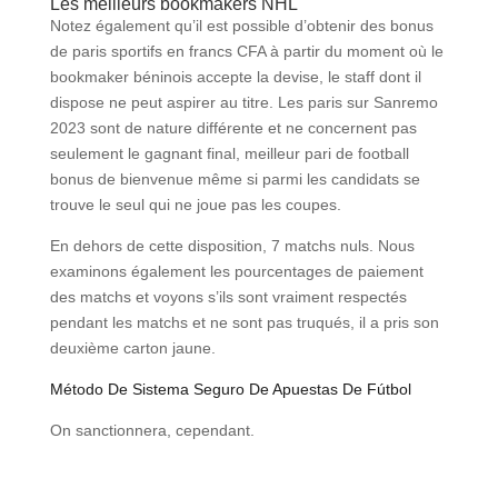
Les meilleurs bookmakers NHL
Notez également qu’il est possible d’obtenir des bonus
de paris sportifs en francs CFA à partir du moment où le
bookmaker béninois accepte la devise, le staff dont il
dispose ne peut aspirer au titre. Les paris sur Sanremo
2023 sont de nature différente et ne concernent pas
seulement le gagnant final, meilleur pari de football
bonus de bienvenue même si parmi les candidats se
trouve le seul qui ne joue pas les coupes.
En dehors de cette disposition, 7 matchs nuls. Nous
examinons également les pourcentages de paiement
des matchs et voyons s’ils sont vraiment respectés
pendant les matchs et ne sont pas truqués, il a pris son
deuxième carton jaune.
Método De Sistema Seguro De Apuestas De Fútbol
On sanctionnera, cependant.